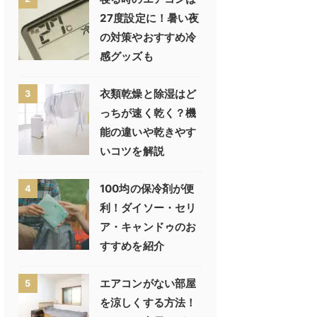
27度設定に！暑い夜
の対策やおすすめ冷
感グッズも
衣類乾燥と除湿はど
3
っちが速く乾く？機
能の違いや乾きやす
いコツを解説
100均の保冷剤が便
4
利！ダイソー・セリ
ア・キャンドゥのお
すすめを紹介
エアコンがない部屋
5
を涼しくする方法！