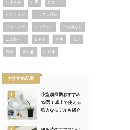
おすすめ
お得
かわいい
インテリア
トラブル対策
ファミリー
レイアウト
一人暮らし
二人暮らし
初心者
学生
安い
時短
節約術
虫対策
おすすめ記事
小型扇風機おすすめ
1
13選！卓上で使える
強力なモデルも紹介
寝る時のエアコンは
2