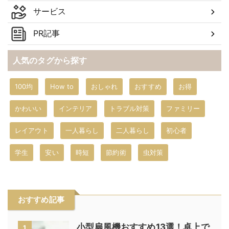
サービス
PR記事
人気のタグから探す
100均
How to
おしゃれ
おすすめ
お得
かわいい
インテリア
トラブル対策
ファミリー
レイアウト
一人暮らし
二人暮らし
初心者
学生
安い
時短
節約術
虫対策
おすすめ記事
小型扇風機おすすめ13選！卓上で
1