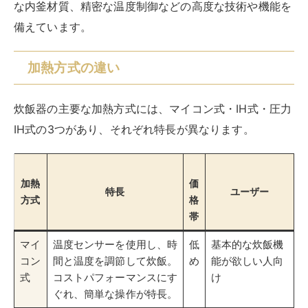
な内釜材質、精密な温度制御などの高度な技術や機能を
備えています。
加熱方式の違い
炊飯器の主要な加熱方式には、マイコン式・IH式・圧力
IH式の3つがあり、それぞれ特長が異なります。
加熱
価
特長
ユーザー
方式
格
帯
マイ
温度センサーを使用し、時
低
基本的な炊飯機
コン
間と温度を調節して炊飯。
め
能が欲しい人向
式
コストパフォーマンスにす
け
ぐれ、簡単な操作が特長。