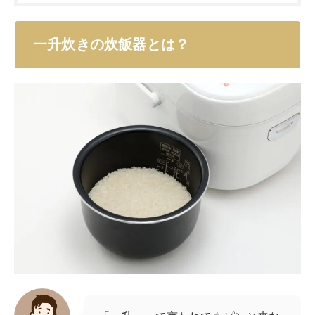
一升炊きの炊飯器とは？