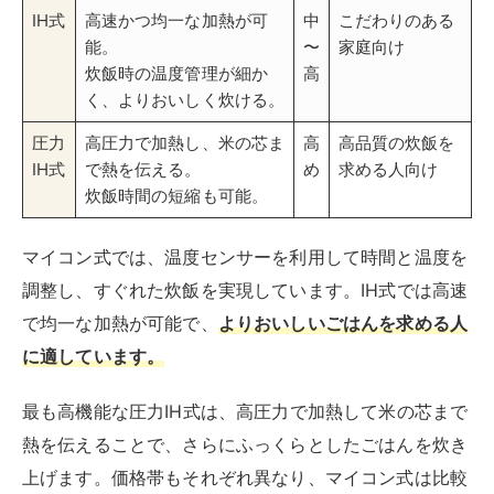
IH式
高速かつ均一な加熱が可
中
こだわりのある
能。
〜
家庭向け
炊飯時の温度管理が細か
高
く、よりおいしく炊ける。
圧力
高圧力で加熱し、米の芯ま
高
高品質の炊飯を
IH式
で熱を伝える。
め
求める人向け
炊飯時間の短縮も可能。
マイコン式では、温度センサーを利用して時間と温度を
調整し、すぐれた炊飯を実現しています。IH式では高速
で均一な加熱が可能で、
よりおいしいごはんを求める
人
に適しています。
最も高機能な圧力IH式は、高圧力で加熱して米の芯まで
熱を伝えることで、さらにふっくらとしたごはんを炊き
上げます。価格帯もそれぞれ異なり、マイコン式は比較