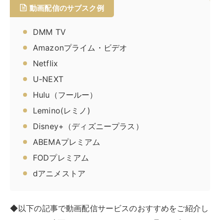
となりました。通勤・通学の合間や、家でリラックスした時間に映画やア
ニメを楽しむことができるため、手軽で非常に便利です。しかし、種類...
RIRIFE リリフ
アニメ見放題サブスクサービスおすすめ8選！料
金や配信数で徹底比較
アニメは、今や老若男女問わずさまざまな人が楽しんでいる娯楽です。そ
んなアニメを観るためのサブスクリプションサービス（サブスク）は選択
肢が豊富で、自分の視聴スタイルに合ったサービスをみつけることが重...
RIRIFE リリフ
映画見放題のおすすめサブスク7社を徹底比較！
作品数が多いのは？
サブスク動画配信サービスは、映画好きにとって欠かせない存在です。し
かし、世の中には数多くのサービスがあるなかで、どれを選べばよいのか
迷ってしまう人も多いでしょう。今回の記事では、映画配信数や料金体...