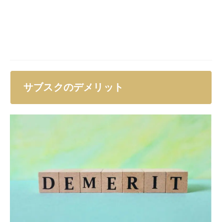
利用していないときでも費用が発生する
サブスクは定額料金を支払えば使い放題という仕組みで
すが、使用頻度が少なければ損をしてしまいます。
さま
ざまなサブスクを契約した結果、すべて使いきれないう
えに毎月高い定額料金を無駄に支払っている
ことも考え
られます。
使わない月は契約を解除することも可能なので、本当に
必要なサービスなのか、契約して元を取れるのかなどを
あらかじめ考えておきましょう。
利用頻度などを確認し
て、定期的に見直しながら使うとよい
です。
解約を忘れることがある