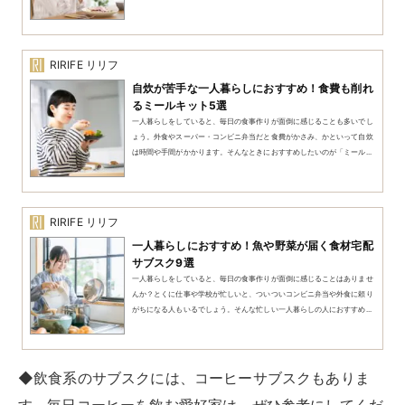
です。しかし、毎日コーヒーを買いに行く時間がなかったり、どんな豆を
選ぶべきか迷ったりする人も多いでしょう。そんな悩みを解決してくれ...
ビジネス・勉強
ビジネスで必要なデザインツールを使用できるサブスク
サービスもあります。所属する組織や企業で加入してい
る場合もありますが、フリーランスや副業の場合は個人
で契約することがほとんどでしょう。
また、プログラミングや英会話レッスンなど自己研鑽に
利用可能なサービスも多く見られます。基本的には
オン
ライン講座であり、いつでもどこでもレッスンを受けら
れる
のが特徴です。無理なく続けられそうなプランを選
んで、スキルアップを目指しましょう。