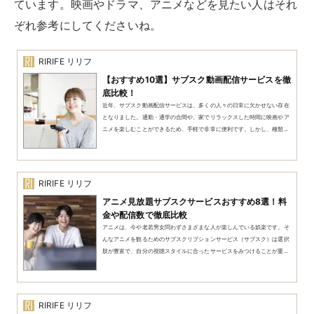
電子書籍・雑誌
漫画・雑誌・小説などをスマホやタブレットなどで読め
るサービスです。読む量によっては、紙で買うよりも安
い場合があります。
たとえば、
これまで雑誌を定期購入していた人は、利用
すれば確実に安い値段で情報を得られる
でしょう。ま
た、オリジナルコンテンツが多い点も特徴です。ただ
し、電子書籍なので形としては残らない点に注意してく
ださい。
電子書籍・雑誌のサブスク例
‎Kindle Unlimited
楽天マガジン