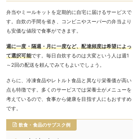
らでぃっしゅぼーや
◆弁当サブスクやミールキット、食材のまま届くタイプ
など様々なサブスクがあります。気になるものをのぞい
てみてくださいね。
RIRIFE リリフ
意外と安い？一人暮らしにおすすめのご飯・弁当
サブスク8選！
一人暮らしをしていると、毎日の食事に悩まされることが多いですよね。
自炊は手間がかかり、スーパーやコンビニの弁当は身体のことを考えると
できれば避けたいでしょう。また、外食をすれば、費用がかさんでしま...
RIRIFE リリフ
自炊が苦手な一人暮らしにおすすめ！食費も削れ
るミールキット5選
一人暮らしをしていると、毎日の食事作りが面倒に感じることも多いでし
ょう。外食やスーパー・コンビニ弁当だと食費がかさみ、かといって自炊