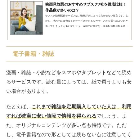
コミックシーモア
ブック放題
まんが王国
audiobook.jp
家具・家電
高額のため購入が難しい家具や家電を気軽にレンタルで
きるサブスクです。
モノを極力持ちたくない人や、住ま
いの移動を頻繁に行う人には便利なサービス
でしょう。
まずは、サブスクでレンタルしてみてよければ購入を検
討するという使い方も可能です。
デスクや収納家具のほかに、カメラ・ガジェット・オー