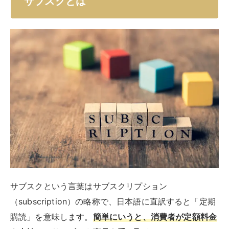
サブスクという言葉はサブスクリプション
（subscription）の略称で、日本語に直訳すると「定期
購読」を意味します。
簡単にいうと、消費者が定額料金
を支払ってサービスや商品を受け取ること
です。
月額料金を支払えば配信されている動画が見放題になる
動画配信サービスは、その最たる例です。そのほかに
も、音楽や書籍、車や宿泊地などにもサブスクが普及し
ています。
モノを持つことよりも体験を重視する現代人のニーズに
合致していることが、サブスクが広まった要因とされて
います。