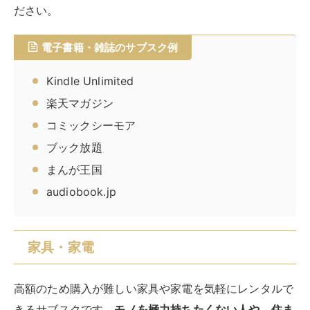
ディオ機器などサービスによって対象物は異なるので事
前に確認しておきましょう。また、利用期間が終われば
返却しなくてはならないものの、気に入った製品は買取
できる場合も多くあります。
家具・家電のサブスク例
‎kikito（キキト）
無印良品
CLAS (クラス)
subsclife (サブスクライフ)
ゲオあれこれレンタル
◆レンタルのなかでも安いサービスを探している人は、
以下の記事を参考にしてください。