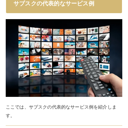
しかし、音楽配信サブスクサービスが現れたことによ
り、
CDを購入・レンタルすることなくさまざまなアー
ティストの楽曲を聴ける
ようになっています。
一方、CD売上の低下につながり、デジタル配信のみに
舵を切るアーティストが急増している大きな要因にもな
っています。
音楽配信のサブスク例
‎Apple Music
Spotify
Amazon Music
LINE MUSIC
Youtube Music