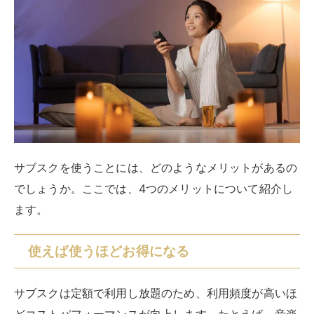
ます。
使えば使うほどお得になる
サブスクは定額で利用し放題のため、利用頻度が高いほ
どコストパフォーマンスが向上します。たとえば、音楽
や映画をCD・DVD・BDなどで購入したりレンタルした
りする際は、その分の金額を支払わなければなりませ
ん。
しかし、
サブスクを利用すれば一定の料金で映画も見放
題・音楽も聴き放題
です。当然ながら、月々の映画や音
楽の視聴回数が少なければ損をします。月々の金額が映
画何本分か、音楽なら何曲分かをあらかじめ調べておく
とお得に使えるでしょう。