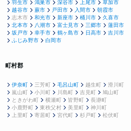
羽生市
鴻巣市
深谷市
上尾市
草加市
越谷市
蕨市
戸田市
入間市
朝霞市
志木市
和光市
新座市
桶川市
久喜市
北本市
八潮市
富士見市
三郷市
蓮田市
坂戸市
幸手市
鶴ヶ島市
日高市
吉川市
ふじみ野市
白岡市
町村郡
伊奈町
三芳町
毛呂山町
越生町
滑川町
嵐山町
小川町
川島町
吉見町
鳩山町
ときがわ町
横瀬町
皆野町
長瀞町
小鹿野町
東秩父村
美里町
神川町
上里町
寄居町
宮代町
杉戸町
松伏町