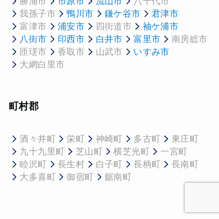
勝浦市
市原市
流山市
八千代市
我孫子市
鴨川市
鎌ケ谷市
君津市
富津市
浦安市
四街道市
袖ケ浦市
八街市
印西市
白井市
富里市
南房総市
匝瑳市
香取市
山武市
いすみ市
大網白里市
町村郡
酒々井町
栄町
神崎町
多古町
東庄町
九十九里町
芝山町
横芝光町
一宮町
睦沢町
長生村
白子町
長柄町
長南町
大多喜町
御宿町
鋸南町