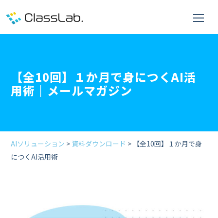
【全10回】１か月で身につくAI活
用術｜メールマガジン
AIソリューション
>
資料ダウンロード
> 【全10回】１か月で身
につくAI活用術