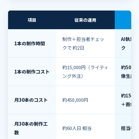
項目
従来の運用
制作＋担当者チェッ
AI執筆 
1本の制作時間
クで 約2日
ク
約15,000円（ライティ
約500
1本の制作コスト
ング外注）
像生成A
約15,
月30本のコスト
約450,000円
＋画像生
月30本の制作工
約60人日 相当
担当者
数