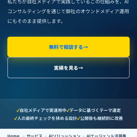
私たちが自社メディアで実践しているこの仕組みを、AI
コンサルティングを通じて御社のオウンドメディア運用
にもそのまま提供します。
無料で相談する
→
実績を見る
→
自社メディアで実運用中
データに基づくテーマ選定
人の最終チェックを挟める設計
公開後も継続的に改善
Home
›
サービス
›
AIソリューション
›
AIエージェント活用事