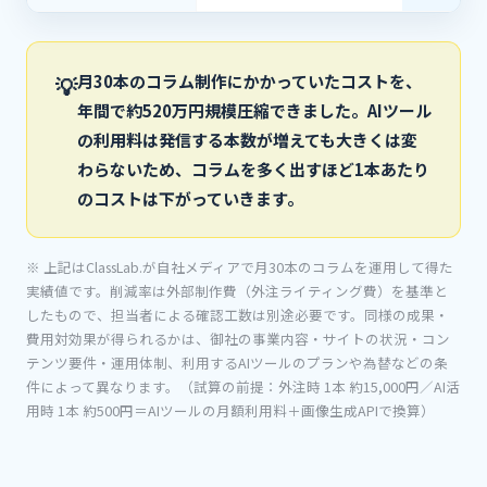
月30本のコラム制作にかかっていたコストを、
💡
年間で
約520万円規模
圧縮できました。AIツール
の利用料は発信する本数が増えても大きくは変
わらないため、コラムを多く出すほど1本あたり
のコストは下がっていきます。
※ 上記はClassLab.が自社メディアで月30本のコラムを運用して得た
実績値です。削減率は外部制作費（外注ライティング費）を基準と
したもので、担当者による確認工数は別途必要です。同様の成果・
費用対効果が得られるかは、御社の事業内容・サイトの状況・コン
テンツ要件・運用体制、利用するAIツールのプランや為替などの条
件によって異なります。（試算の前提：外注時 1本 約15,000円／AI活
用時 1本 約500円＝AIツールの月額利用料＋画像生成APIで換算）