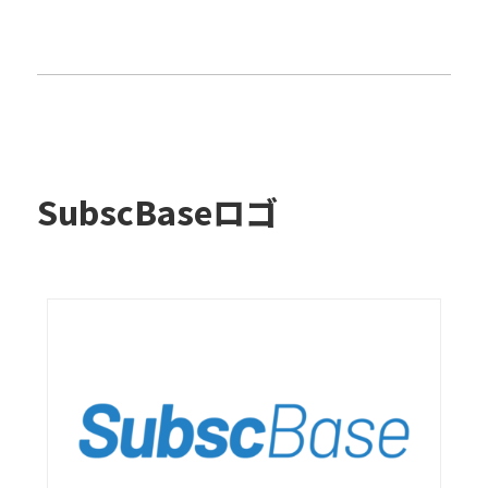
SubscBaseロゴ