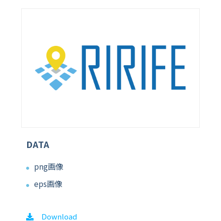
DATA
png画像
eps画像
Download