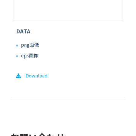
DATA
png画像
eps画像
Download