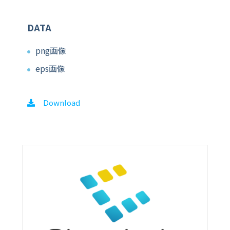
DATA
png画像
eps画像
Download