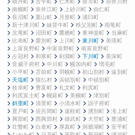
積丹町
古平町
仁木町
余市町
赤井川村
南幌町
奈井江町
上砂川町
由仁町
長沼町
栗山町
月形町
浦臼町
新十津川町
妹背牛町
秩父別町
雨竜町
北竜町
沼田町
鷹栖町
東神楽町
当麻町
比布町
愛別町
上川町
東川町
美瑛町
上富良野町
中富良野町
南富良野町
占冠村
和寒町
剣淵町
下川町
美深町
音威子府村
中川町
幌加内町
増毛町
小平町
苫前町
羽幌町
初山別村
遠別町
天塩町
猿払村
浜頓別町
中頓別町
枝幸町
豊富町
礼文町
利尻町
利尻富士町
幌延町
美幌町
津別町
斜里町
清里町
小清水町
訓子府町
置戸町
佐呂間町
遠軽町
湧別町
滝上町
興部町
西興部村
雄武町
大空町
豊浦町
壮瞥町
白老町
厚真町
洞爺湖町
安平町
むかわ町
日高町
平取町
新冠町
浦河町