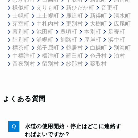
様似町
えりも町
新ひだか町
音更町
士幌町
上士幌町
鹿追町
新得町
清水町
芽室町
中札内村
更別村
大樹町
広尾町
幕別町
池田町
豊頃町
本別町
足寄町
陸別町
浦幌町
釧路町
厚岸町
浜中町
標茶町
弟子屈町
鶴居村
白糠町
別海町
中標津町
標津町
羅臼町
色丹村
泊村
留夜別村
留別村
紗那村
蘂取村
よくある質問
水道の使用開始・停止はどこに連絡す
ればよいですか？