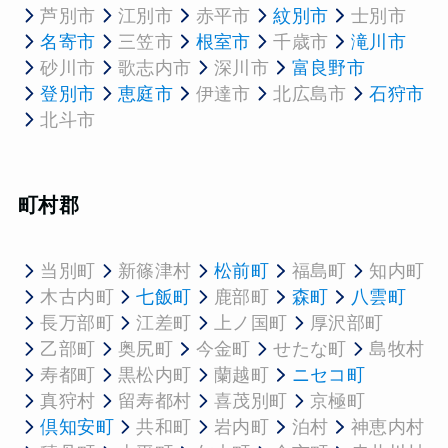
芦別市
江別市
赤平市
紋別市
士別市
名寄市
三笠市
根室市
千歳市
滝川市
砂川市
歌志内市
深川市
富良野市
登別市
恵庭市
伊達市
北広島市
石狩市
北斗市
町村郡
当別町
新篠津村
松前町
福島町
知内町
木古内町
七飯町
鹿部町
森町
八雲町
長万部町
江差町
上ノ国町
厚沢部町
乙部町
奥尻町
今金町
せたな町
島牧村
寿都町
黒松内町
蘭越町
ニセコ町
真狩村
留寿都村
喜茂別町
京極町
倶知安町
共和町
岩内町
泊村
神恵内村