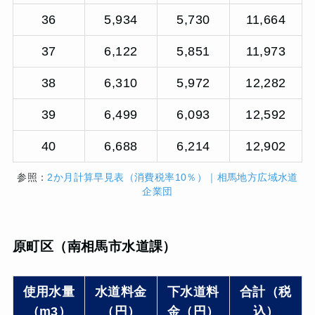
36
5,934
5,730
11,664
37
6,122
5,851
11,973
38
6,310
5,972
12,282
39
6,499
6,093
12,592
40
6,688
6,214
12,902
参照：
2か月計算早見表（消費税率10％）｜相馬地方広域水道
企業団
原町区（南相馬市水道課）
使用水量
水道料金
下水道料
合計（税
（m3）
（円）
金（円）
込）