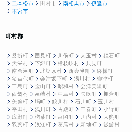
二本松市
田村市
南相馬市
伊達市
本宮市
町村郡
桑折町
国見町
川俣町
大玉村
鏡石町
天栄村
下郷町
檜枝岐村
只見町
南会津町
北塩原村
西会津町
磐梯町
猪苗代町
会津坂下町
湯川村
柳津町
三島町
金山町
昭和村
会津美里町
西郷村
泉崎村
中島村
矢吹町
棚倉町
矢祭町
塙町
鮫川村
石川町
玉川村
平田村
浅川町
古殿町
三春町
小野町
広野町
楢葉町
富岡町
川内村
大熊町
双葉町
浪江町
葛尾村
新地町
飯舘村