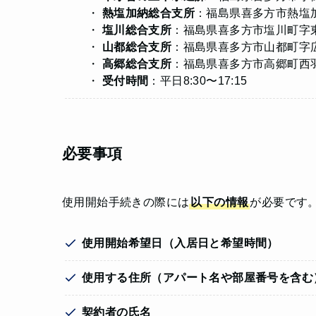
・
熱塩加納総合支所
：福島県喜多方市熱塩加
・
塩川総合支所
：福島県喜多方市塩川町字東
・
山都総合支所
：福島県喜多方市山都町字広
・
高郷総合支所
：福島県喜多方市高郷町西羽
・
受付時間
：平日8:30〜17:15
必要事項
使用開始手続きの際には
以下の情報
が必要です
使用開始希望日（入居日と希望時間）
使用する住所（アパート名や部屋番号を含む
契約者の氏名