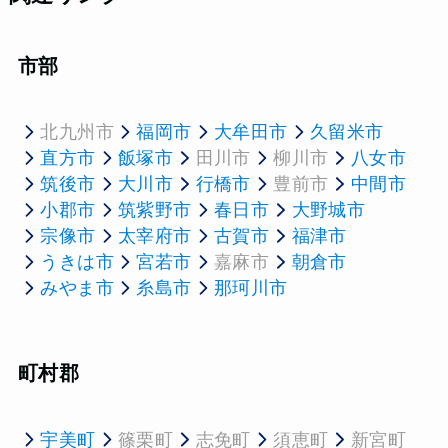
市部
北九州市
福岡市
大牟田市
久留米市
直方市
飯塚市
田川市
柳川市
八女市
筑後市
大川市
行橋市
豊前市
中間市
小郡市
筑紫野市
春日市
大野城市
宗像市
太宰府市
古賀市
福津市
うきは市
宮若市
嘉麻市
朝倉市
みやま市
糸島市
那珂川市
町村郡
宇美町
篠栗町
志免町
須恵町
新宮町