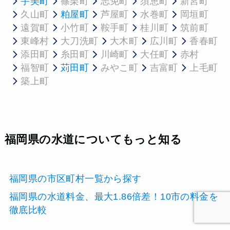
宇美町
篠栗町
志免町
須恵町
新宮町
久山町
粕屋町
芦屋町
水巻町
岡垣町
遠賀町
小竹町
鞍手町
桂川町
筑前町
東峰村
大刀洗町
大木町
広川町
香春町
添田町
糸田町
川崎町
大任町
赤村
福智町
苅田町
みやこ町
吉富町
上毛町
築上町
福岡県の水道についてもっと知る
福岡県の市区町村一覧から探す
福岡県の水道料金、最大1.86倍差！10市の料金を
徹底比較