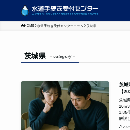
HOME
水道手続き受付センターコラム
茨城県
茨城県
– category –
茨城
【2
茨城
20
1.
解説
202