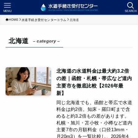
MENU
SEARCH
HOME
水道手続き受付センターコラム
北海道
北海道
– category –
北海道の水道料金は最大約3.2倍
の差｜函館・札幌・帯広など道内
主要市を徹底比較【2026年最
新】
同じ北海道でも、函館と帯広で水道
料金は約2倍。知床・羅臼町まで含
めると約3.2倍もの差があります。
札幌・旭川・苫小牧・小樽など道内
主要7市の月額料金（口径13mm・
月20m3）を一覧比較し、2026年4