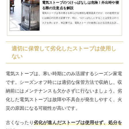
電気ストーブのつけっぱなしは危険！外出時や寝
る際の注意点を解説
電気ストーブは冬の寒さを和らげる便利な暖房器具ですが、その使用方法
には細心の注意が必要です。特に、つけっぱなしにすることは安全上のリ
スクを伴います。本記事では、電気ストーブの使用における注意点を詳...
適切に保管して劣化したストーブは使用し
ない
電気ストーブは、寒い時期にのみ活躍するシーズン家電
です。シーズンオフ時には適切な保管方法で収納し、収
納前にはメンテナンスも欠かさずに行ないましょう。劣
化した電気ストーブは故障や不具合が発生しやすく、火
災の原因になる可能性が高いです。
古くなったり
劣化が進んだストーブは使用せず、処分を