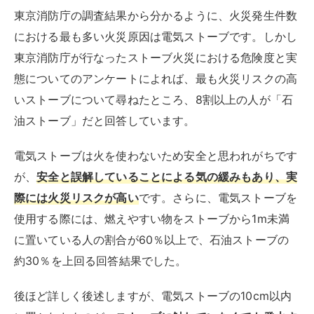
東京消防庁の調査結果から分かるように、火災発生件数
における最も多い火災原因は電気ストーブです。しかし
東京消防庁が行なったストーブ火災における危険度と実
態についてのアンケートによれば、最も火災リスクの高
いストーブについて尋ねたところ、8割以上の人が「石
油ストーブ」だと回答しています。
電気ストーブは火を使わないため安全と思われがちです
が、
安全と誤解していることによる気の緩みもあり、実
際には火災リスクが高い
です。さらに、電気ストーブを
使用する際には、燃えやすい物をストーブから1m未満
に置いている人の割合が60％以上で、石油ストーブの
約30％を上回る回答結果でした。
後ほど詳しく後述しますが、電気ストーブの10cm以内