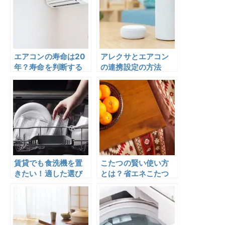
エアコンの寿命は20
アレクサとエアコン
年？寿命を判断する
の連携設定の方法
目安や故障のサイン
は？対応しているお
など詳しく解説
すすめエアコンも紹
介
賃貸でも食洗機を置
こたつの賢い使い方
きたい！適した選び
とは？省エネこたつ
方とおすすめ食器洗
の選び方と使い方を
い乾燥機を解説
紹介