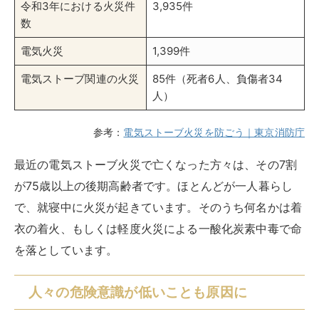
令和3年における火災件
3,935件
数
電気火災
1,399件
電気ストーブ関連の火災
85件（死者6人、負傷者34
人）
参考：
電気ストーブ火災を防ごう｜東京消防庁
最近の電気ストーブ火災で亡くなった方々は、その7割
が75歳以上の後期高齢者です。ほとんどが一人暮らし
で、就寝中に火災が起きています。そのうち何名かは着
衣の着火、もしくは軽度火災による一酸化炭素中毒で命
を落としています。
人々の危険意識が低いことも原因に