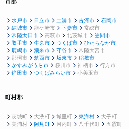
市部
水戸市
日立市
土浦市
古河市
石岡市
結城市
龍ケ崎市
下妻市
常総市
常陸太田市
高萩市
北茨城市
笠間市
取手市
牛久市
つくば市
ひたちなか市
鹿嶋市
潮来市
守谷市
常陸大宮市
那珂市
筑西市
坂東市
稲敷市
かすみがうら市
桜川市
神栖市
行方市
鉾田市
つくばみらい市
小美玉市
町村郡
茨城町
大洗町
城里町
東海村
大子町
美浦村
阿見町
河内町
八千代町
五霞町