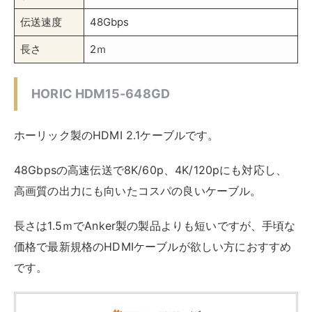
4K/120p 8K/60p対応 ウルトラハイスピード認
証品 3重シールドケーブル 金メッキ端子 ホー
リック HORIC HDM15-648GD 『PS5、
Switchなどゲーム機に最適』
created by
Rinker
¥2,453
(2026/08/07 17:34:03時点 楽天市場調べ-
詳細)
Amazon
楽天市場
Yahooショッピング
価格帯
2,000円程度
規格
HDMI 2.1 8K/60Hz 4K/120Hz