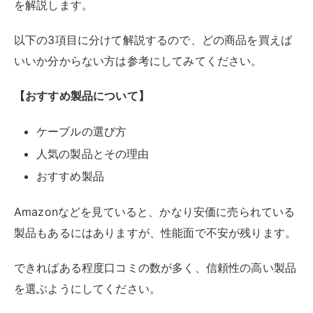
【選び方のポイント】
長さ：モニターと本体の距離が届けばOKで、5m以
下が目安
規格：HDMIなら1.2～2.1、ディスプレイポートなら
1.2～1.4
特に規格が重要です。ディスプレイポートの場合は4K
画質ならver1.2で十分で、8Kまで対応するなら1.4を選
びましょう。
また、HDMIの場合は、一般的なフルHD程度なら1.2で
対応可能。4K以上になるなら1.3～1.4を、それ以上の画
質やゲームを高画質でプレイするなら2.0や2.1を選択す
るのがおすすめです。