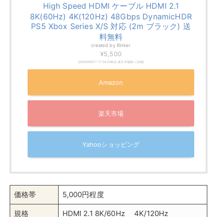
ホーリック製のHDMI 2.1ケーブルです。
48Gbpsの高速伝送で8K/60p、4K/120pにも対応し、
高画質の出力にも向いたコスパの良いケーブル。
長さは1.5ｍでAnker製の製品よりも短いですが、手頃な
価格で最新規格のHDMIケーブルが欲しい方におすすめ
です。
【最短当日発送】Ver2.1 HDMIケーブル 1.5m