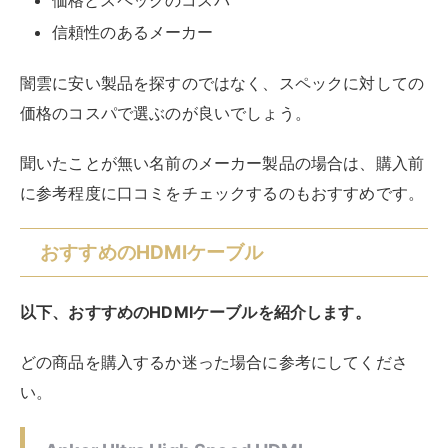
5,000円程度とやや高額ですが、大画面で高画質の映像
を楽しみたい方にはおすすめです。
【200円引クーポン付】 アンカー Anker Ultra
High Speed HDMI ケーブル HDMI 2.1
8K(60Hz) 4K(120Hz) 48Gbps DynamicHDR
PS5 Xbox Series X/S 対応 (2m ブラック) 送
料無料
created by
Rinker
¥5,500
(2026/08/07 17:34:03時点 楽天市場調べ-
詳細)
Amazon