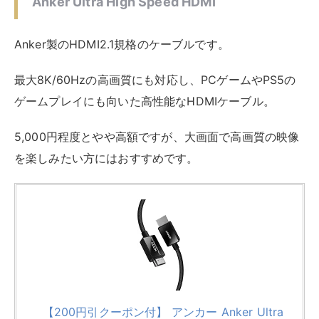
楽天市場
Yahooショッピング
価格帯
5,000円程度
規格
HDMI 2.1 8K/60Hz 4K/120Hz
伝送速度
48Gbps
長さ
2ｍ
HORIC HDM15-648GD