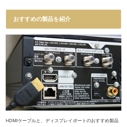
ケーブルの選び方
人気の製品とその理由
おすすめ製品
Amazonなどを見ていると、かなり安価に売られている
製品もあるにはありますが、性能面で不安が残ります。
できればある程度口コミの数が多く、信頼性の高い製品
を選ぶようにしてください。
ケーブルの選び方
HDMIケーブルとディスプレイポートの選び方を解説し
ます。
主に以下の2点を意識して選んでみて下さい。