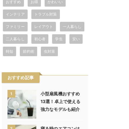
おすすめ
お得
かわいい
インテリア
トラブル対策
ファミリー
レイアウト
一人暮らし
二人暮らし
初心者
学生
安い
時短
節約術
虫対策
おすすめ記事
小型扇風機おすすめ
1
13選！卓上で使える
強力なモデルも紹介
寝る時のエアコンは
2