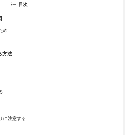
目次
因
ため
る方法
る
りに注意する