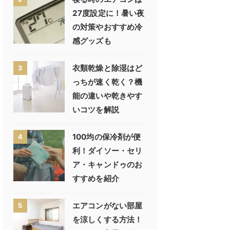
27度設定に！暑い夜
の対策やおすすめ冷
感グッズも
衣類乾燥と除湿はど
3
っちが速く乾く？機
能の違いや乾きやす
いコツを解説
100均の保冷剤が便
4
利！ダイソー・セリ
ア・キャンドゥのお
すすめを紹介
エアコンがない部屋
5
を涼しくする方法！