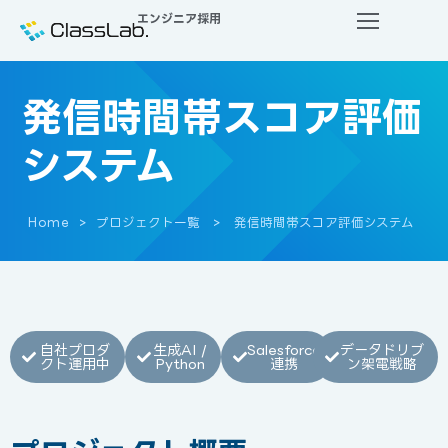
エンジニア採用
発信時間帯スコア評価
システム
Home
プロジェクト一覧
発信時間帯スコア評価システム
自社プロダ
生成AI /
Salesforce
データドリブ
クト運用中
Python
連携
ン架電戦略