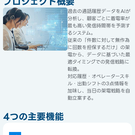
プロジェクト概要
過去の通話履歴データをAIが
分析し、顧客ごとに着電率が
最も高い発信時間帯を予測す
るシステム。
従来の「件数に対して無作為
に回数を担保するだけ」の架
電から、データに基づいた最
適タイミングでの発信戦略に
転換。
対応履歴・オペレータースキ
ル・出勤シフトの3点情報を
加味し、当日の架電戦略を自
動立案する。
4つの主要機能