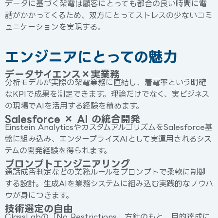
データに基づく架電は顧客にとっても都合の良い時間に電
話がかかってくるため、双方にとってストレスの少ないコミ
ュニケーションを実現する。
エンジニアにとっての魅力
データサイエンス×実業務
分析モデルが実際の架電業務に直結し、着電率という明確
なKPIで成果を測定できます。理論だけでなく、実ビジネス
の現場でAIを活用する経験を積めます。
Salesforce × AI の統合開発
Einstein AnalyticsやカスタムアルゴリズムをSalesforce基
盤に組み込み、エンタープライズAIとして実運用されるシス
テムの開発経験を得られます。
プロンプトエンジニアリング
通話成否判定などの業務ルールをプロンプトで柔軟に制御
する設計。生成AIを業務システムに組み込む実践的なノウハ
ウが身につきます。
技術選定の自由
ClassLabの「No Restrictions」方針のもと、目的達成に