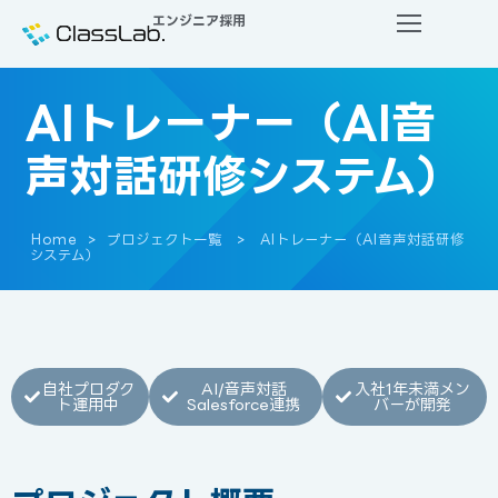
エンジニア採用
AIトレーナー（AI音
声対話研修システム）
Home
プロジェクト一覧
AIトレーナー（AI音声対話研修
システム）
自社プロダク
AI/音声対話
入社1年未満メン
ト運用中
Salesforce連携
バーが開発