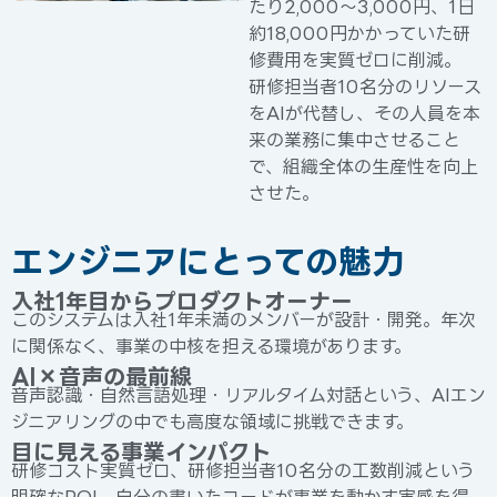
たり2,000〜3,000円、1日
約18,000円かかっていた研
修費用を実質ゼロに削減。
研修担当者10名分のリソース
をAIが代替し、その人員を本
来の業務に集中させること
で、組織全体の生産性を向上
させた。
エンジニアにとっての魅力
入社1年目からプロダクトオーナー
このシステムは入社1年未満のメンバーが設計・開発。年次
に関係なく、事業の中核を担える環境があります。
AI×音声の最前線
音声認識・自然言語処理・リアルタイム対話という、AIエン
ジニアリングの中でも高度な領域に挑戦できます。
目に見える事業インパクト
研修コスト実質ゼロ、研修担当者10名分の工数削減という
明確なROI。自分の書いたコードが事業を動かす実感を得