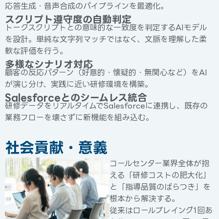
応答生成・音声合成のパイプラインを最適化。
スクリプト遵守度の自動判定
トークスクリプトとの意味的な一致度を判定するAIモデル
を設計。単純な文字列マッチではなく、文脈を理解した柔
軟な評価を行う。
多様なシナリオ対応
顧客の反応パターン（好意的・懐疑的・無関心など）をAI
が演じ分け、実践に近い研修環境を構築。
Salesforceとのシームレス統合
研修データをリアルタイムでSalesforceに連携し、既存の
業務フローを壊さずに新機能を組み込む。
社会貢献・意義
コールセンター業界全体が抱
える「研修コストの肥大化」
と「指導品質のばらつき」を
根本から解決する。
従来はロールプレイング1回あ