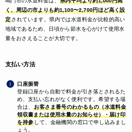
鳴門市の水道料金は、
県内平均より約1,000円高
く、周辺の市よりも約1,100〜2,700円ほど高く設
定
されています。県内では水道料金が比較的高い
地域であるため、日頃から節水を心がけて使用水
量をおさえることが大切です。
支払い方法
口座振替
登録口座から自動で料金が引き落とされるた
め、支払い忘れがなく便利です。希望する場
合は、
お客さま番号のわかるもの（水道料金
領収書または使用水量のお知らせ）・届け印
を持参
して、金融機関の窓口で申し込みまし
ょう。