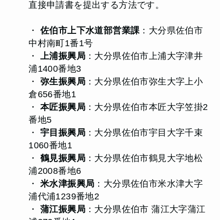
直接申請書を提出する方法です。
・
佐伯市上下水道部営業課
：大分県佐伯市
中村南町1番1号
・
上浦振興局
：大分県佐伯市上浦大字津井
浦1400番地3
・
弥生振興局
：大分県佐伯市弥生大字上小
倉656番地1
・
本匠振興局
：大分県佐伯市本匠大字笠掛2
番地5
・
宇目振興局
：大分県佐伯市宇目大字千束
1060番地1
・
鶴見振興局
：大分県佐伯市鶴見大字地松
浦2008番地6
・
米水津振興局
：大分県佐伯市米水津大字
浦代浦1239番地2
・
蒲江振興局
：大分県佐伯市 蒲江大字蒲江