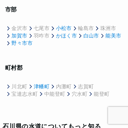
市部
金沢市
七尾市
小松市
輪島市
珠洲市
加賀市
羽咋市
かほく市
白山市
能美市
野々市市
町村郡
川北町
津幡町
内灘町
志賀町
宝達志水町
中能登町
穴水町
能登町
石川県の水道についてもっと知る