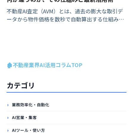
不動産AI査定（AVM）とは、過去の膨大な取引デ
ータから物件価格を数秒で自動算出する仕組みで
す。不動産会社がAI査定を反響対応・査定業務・
媒介受託にどう活かすか、精度の限界とプロによ
る補正、主要ツールまでを実務目線で解説しま
す。
🏚️不動産業界AI活用コラムTOP
カテゴリ
業務効率化・自動化
AI営業・集客
AIツール・使い方