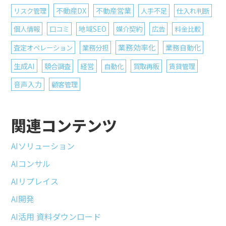
不動産DX
リスク管理
不動産営業
人手不足
仕入れ判断
個人情報
口コミ
地域SEO
媒介契約
広告
料金比較
業務効率化
査定オペレーション
業務分担
業務自動化
生成AI
競合調査
経営
自動化
買取再販
賃貸管理
音声入力
顧客管理
関連コンテンツ
AIソリューション
AIコンサル
AIリプレイス
AI開発
AI活用 資料ダウンロード