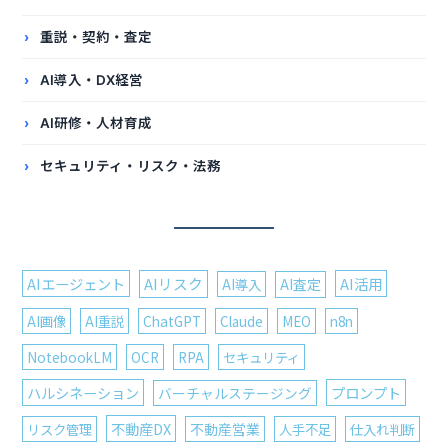
重説・契約・査定
AI導入・DX経営
AI研修・人材育成
セキュリティ・リスク・法務
AIエージェント
AIリスク
AI活用
AI導入
AI査定
AI画像
AI重説
ChatGPT
Claude
MEO
n8n
NotebookLM
OCR
RPA
セキュリティ
ハルシネーション
プロンプト
バーチャルステージング
不動産DX
リスク管理
不動産営業
人手不足
仕入れ判断