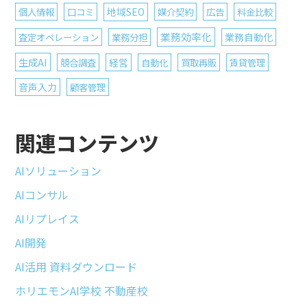
個人情報
口コミ
地域SEO
媒介契約
広告
料金比較
業務効率化
査定オペレーション
業務分担
業務自動化
生成AI
競合調査
経営
自動化
買取再販
賃貸管理
音声入力
顧客管理
関連コンテンツ
AIソリューション
AIコンサル
AIリプレイス
AI開発
AI活用 資料ダウンロード
ホリエモンAI学校 不動産校