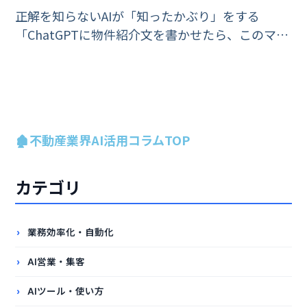
正解を知らないAIが「知ったかぶり」をする
「ChatGPTに物件紹介文を書かせたら、このマン
ションには存在しない『床暖房』が完備されてい
た」 「AIが作成した重要事項説明書の特約案に、
架空の法律用語が使われていた」現在
🏚️不動産業界AI活用コラムTOP
カテゴリ
業務効率化・自動化
AI営業・集客
AIツール・使い方