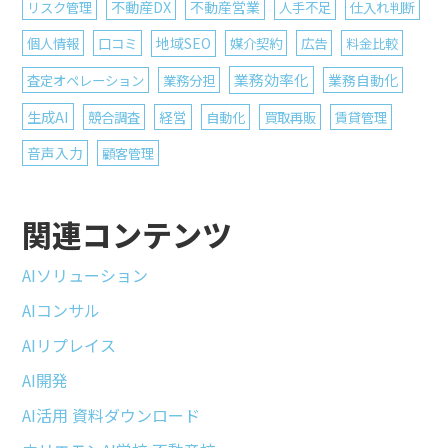
不動産DX
リスク管理
不動産営業
人手不足
仕入れ判断
個人情報
口コミ
地域SEO
媒介契約
広告
料金比較
業務効率化
査定オペレーション
業務分担
業務自動化
生成AI
競合調査
経営
自動化
買取再販
賃貸管理
音声入力
顧客管理
関連コンテンツ
AIソリューション
AIコンサル
AIリプレイス
AI開発
AI活用 資料ダウンロード