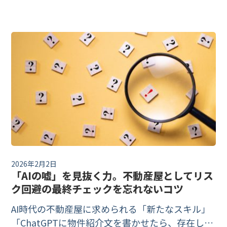
重説の「有効・無効」という概念はなく、論点は
「AIで作っても説明・記名・（電子交付なら）承
諾の要件を満たせるか」です。宅建業法35条と国
交省・規制改革推進会議の一次情報をもとに、不
動産会社が押さえる条件と宅建士の責任、AI活用
時の注意点を解説します（2026年6月時点）。
2026年2月2日
「AIの嘘」を見抜く力。不動産屋としてリス
ク回避の最終チェックを忘れないコツ
AI時代の不動産屋に求められる「新たなスキル」
「ChatGPTに物件紹介文を書かせたら、存在しな